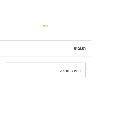
תגובות
כתיבת תגובה...
הטעות הכי גדולה של כל מי
שלוקח משכנתא
| יעוצים
יעוץ ביטוחים
יעוץ משכנתאות
הרצאה, משכנתא בסלון